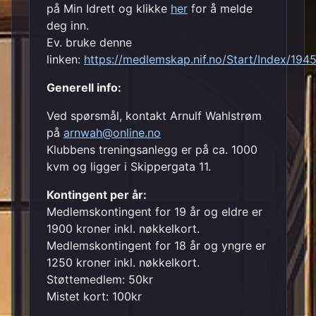
på Min Idrett og klikke
her
for å melde
deg inn.
Ev. bruke denne
linken:
https://medlemskap.nif.no/Start/Index/194
Generell info:
Ved spørsmål, kontakt Arnulf Wahlstrøm
på
arnwah@online.no
Klubbens treningsanlegg er på ca. 1000
kvm og ligger i Skippergata 11.
Kontingent per år:
Medlemskontingent for 19 år og eldre er
1900 kroner inkl. nøkkelkort.
Medlemskontingent for 18 år og yngre er
1250 kroner inkl. nøkkelkort.
Støttemedlem: 50kr
Mistet kort: 100kr