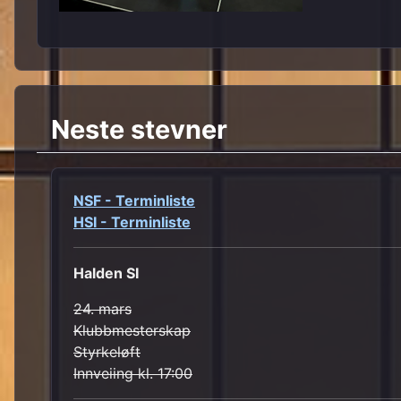
Neste stevner
NSF - Terminliste
HSI - Terminliste
Halden SI
24. mars
Klubbmesterskap
Styrkeløft
Innveiing kl. 17:00