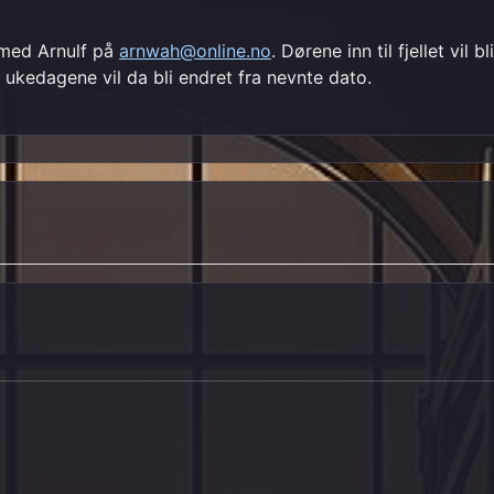
t med Arnulf på
arnwah@online.no
. Dørene inn til fjellet vil
 ukedagene vil da bli endret fra nevnte dato.