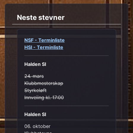
Neste stevner
NSF - Terminliste
HSI - Terminliste
Halden SI
24. mars
Klubbmesterskap
Styrkeløft
Innveiing kl. 17:00
Halden SI
06. oktober