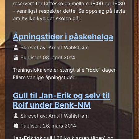
reservert for løfteskolen mellom 18:00 og 19:30
- vennligst respekter dette! Se oppslag på tavla
om hvilke kvelder skolen går.
Åpningstider i påskehelga
Skrevet av:
Arnulf Wahlstrøm
Publisert 08. april 2014
Treningslokalene er stengt alle "røde" dager.
Ellers vanlige åpningstider.
Gull til Jan-Erik og sølv til
Rolf under Benk-NM
Skrevet av:
Arnulf Wahlstrøm
Publisert 26. mars 2014
Jan-Erik tok gull
i 66 kg klassen (åpen) og