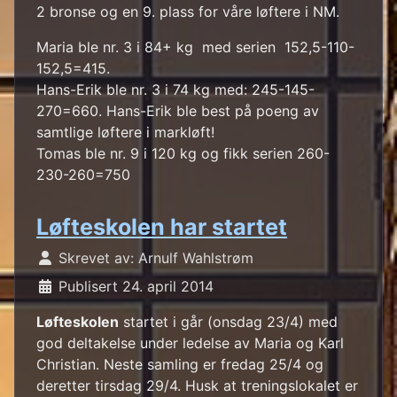
2 bronse og en 9. plass for våre løftere i NM.
Maria ble nr. 3 i 84+ kg med serien 152,5-110-
152,5=415.
Hans-Erik ble nr. 3 i 74 kg med: 245-145-
270=660. Hans-Erik ble best på poeng av
samtlige løftere i markløft!
Tomas ble nr. 9 i 120 kg og fikk serien 260-
230-260=750
Løfteskolen har startet
Skrevet av:
Arnulf Wahlstrøm
Publisert 24. april 2014
Løfteskolen
startet i går (onsdag 23/4) med
god deltakelse under ledelse av Maria og Karl
Christian. Neste samling er fredag 25/4 og
deretter tirsdag 29/4. Husk at treningslokalet er